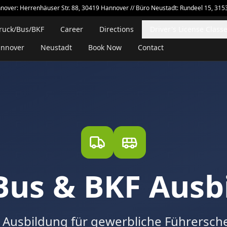
nover: Herrenhäuser Str. 88, 30419 Hannover // Büro Neustadt: Rundeel 15, 315
ruck/Bus/BKF
Career
Directions
Driver's License Class
nnover
Neustadt
Book Now
Contact
Bus & BKF Ausb
e Ausbildung für gewerbliche Führersch