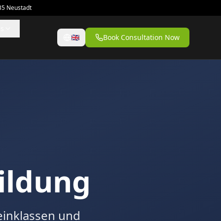
35 Neustadt
es
🇬🇧
Book Consultation Now
ildung
einklassen und