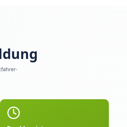
ildung
fahrer-