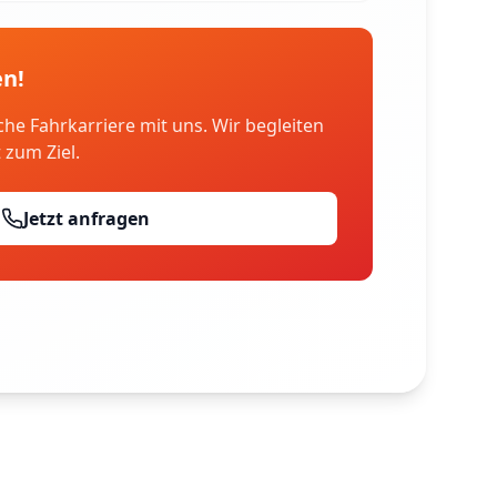
en!
che Fahrkarriere mit uns. Wir begleiten
t zum Ziel.
Jetzt anfragen